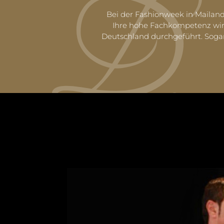
Bei der Fashionweek in Mailand
Ihre hohe Fachkompetenz wird
Deutschland durchgeführt. Sogar