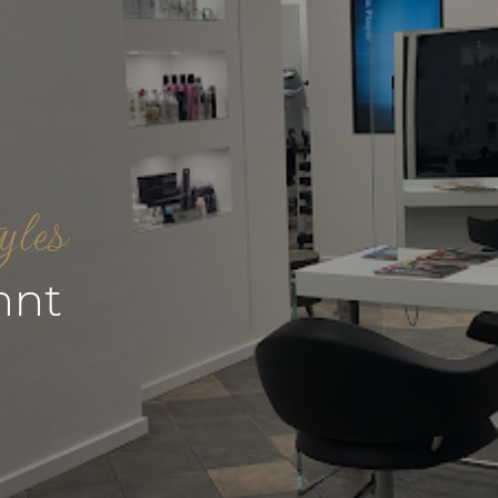
yles
nnt