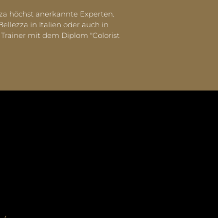
zza höchst anerkannte Experten.
lezza in Italien oder auch in
Trainer mit dem Diplom "Colorist