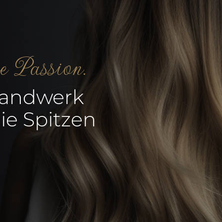
re Passion.
Handwerk
ie Spitzen