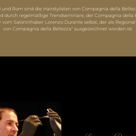
 und Rom sind die Hairstylisten von Compagnia della Belle
 durch regelmäßige Trendseminare, der Compagnia della Bel
 vom Saloninhaber Lorenzo Durante selbst, der als Regional 
von Compagnia della Bellezza" ausgezeichnet worden ist.