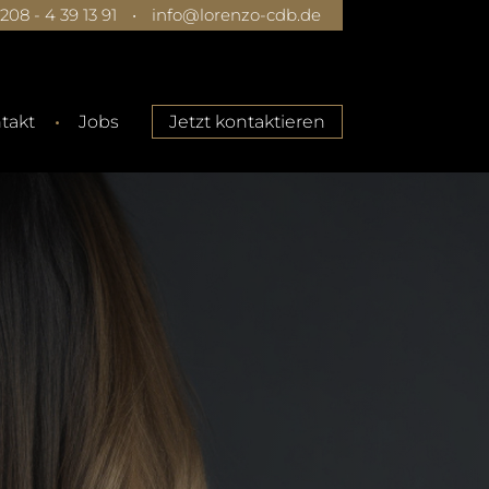
0208 - 4 39 13 91
•
info@lorenzo-cdb.de
takt
Jobs
Jetzt kontaktieren