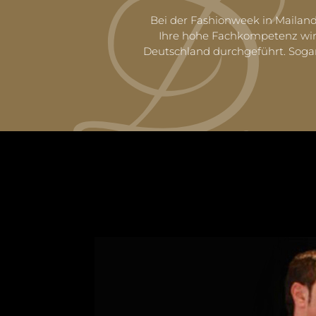
Bei der Fashionweek in Mailand
Ihre hohe Fachkompetenz wird
Deutschland durchgeführt. Sogar