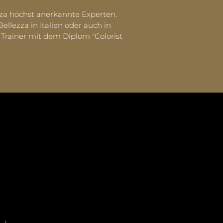
zza höchst anerkannte Experten.
lezza in Italien oder auch in
Trainer mit dem Diplom "Colorist