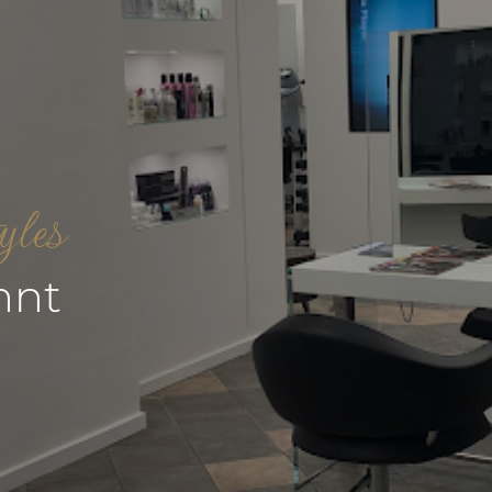
yles
nnt