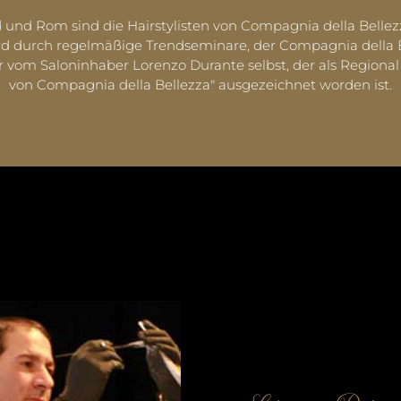
 und Rom sind die Hairstylisten von Compagnia della Belle
 durch regelmäßige Trendseminare, der Compagnia della Bel
 vom Saloninhaber Lorenzo Durante selbst, der als Regional 
von Compagnia della Bellezza" ausgezeichnet worden ist.