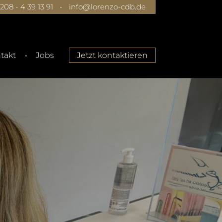
0208 - 4 39 13 91
•
info@lorenzo-cdb.de
takt
Jobs
Jetzt kontaktieren