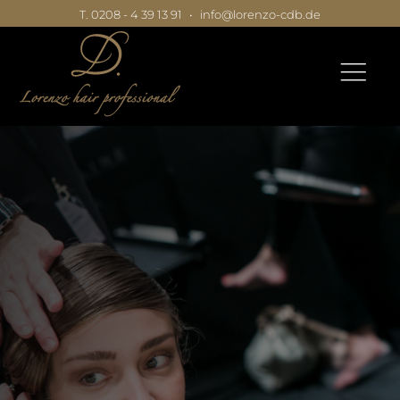
T. 0208 - 4 39 13 91
•
info@lorenzo-cdb.de
|
|
|