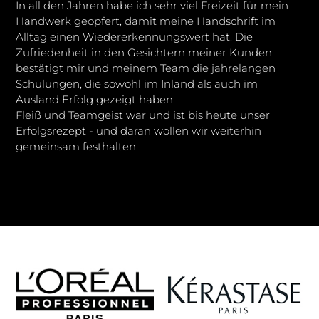
In all den Jahren habe ich sehr viel Freizeit für mein
Handwerk geopfert, damit meine Handschrift im
Alltag einen Wiedererkennungswert hat. Die
Zufriedenheit in den Gesichtern meiner Kunden
bestätigt mir und meinem Team die jahrelangen
Schulungen, die sowohl im Inland als auch im
Ausland Erfolg gezeigt haben.
Fleiß und Teamgeist war und ist bis heute unser
Erfolgsrezept - und daran wollen wir weiterhin
gemeinsam festhalten.