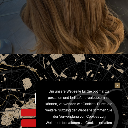
x
Um unsere Webseite für Sie optimal zu
Aktivieren um Google Maps
gestalten und fortlaufend verbessern zu
anzuzeigen
können, verwenden wir Cookies. Durch die
weitere Nutzung der Webseite stimmen Sie
Hinweis zur Datennutzung
der Verwendung von Cookies zu.
Weitere Informationen zu Cookies erhalten
Datenschutzerklärung