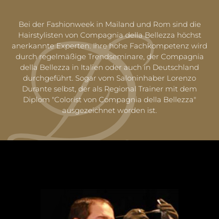
Bei der Fashionweek in Mailand und Rom sind die
Hairstylisten von Compagnia della Bellezza höchst
anerkannte Experten. Ihre hohe Fachkompetenz wird
durch regelmäßige Trendseminare, der Compagnia
della Bellezza in Italien oder auch in Deutschland
durchgeführt. Sogar vom Saloninhaber Lorenzo
Durante selbst, der als Regional Trainer mit dem
Diplom "Colorist von Compagnia della Bellezza"
ausgezeichnet worden ist.