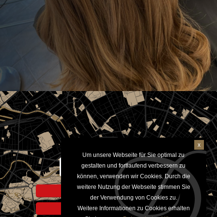
x
Um unsere Webseite für Sie optimal zu
Aktivieren um Google Maps
gestalten und fortlaufend verbessern zu
anzuzeigen
können, verwenden wir Cookies. Durch die
weitere Nutzung der Webseite stimmen Sie
Hinweis zur Datennutzung
der Verwendung von Cookies zu.
Weitere Informationen zu Cookies erhalten
Datenschutzerklärung