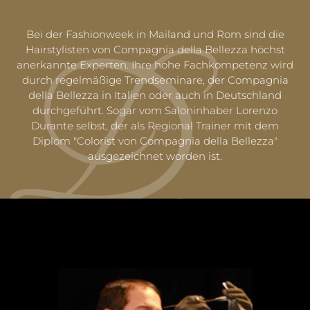
Bei der Fashionweek in Mailand und Rom sind die
Hairstylisten von Compagnia della Bellezza höchst
anerkannte Experten. Ihre hohe Fachkompetenz wird
durch regelmäßige Trendseminare, der Compagnia
della Bellezza in Italien oder auch in Deutschland
durchgeführt. Sogar vom Saloninhaber Lorenzo
Durante selbst, der als Regional Trainer mit dem
Diplom "Colorist von Compagnia della Bellezza"
ausgezeichnet worden ist.