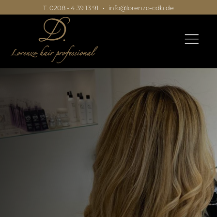
T. 0208 - 4 39 13 91
•
info@lorenzo-cdb.de
|
|
|