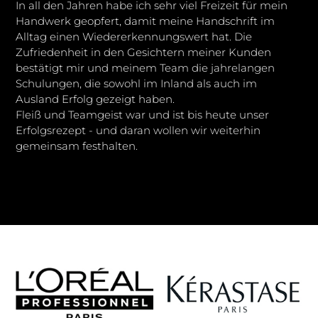
In all den Jahren habe ich sehr viel Freizeit für mein
Handwerk geopfert, damit meine Handschrift im
Alltag einen Wiedererkennungswert hat. Die
Zufriedenheit in den Gesichtern meiner Kunden
bestätigt mir und meinem Team die jahrelangen
Schulungen, die sowohl im Inland als auch im
Ausland Erfolg gezeigt haben.
Fleiß und Teamgeist war und ist bis heute unser
Erfolgsrezept - und daran wollen wir weiterhin
gemeinsam festhalten.