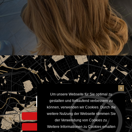
x
Um unsere Webseite für Sie optimal zu
Aktivieren um Google Maps
gestalten und fortlaufend verbessern zu
anzuzeigen
können, verwenden wir Cookies. Durch die
weitere Nutzung der Webseite stimmen Sie
Hinweis zur Datennutzung
der Verwendung von Cookies zu.
Weitere Informationen zu Cookies erhalten
Datenschutzerklärung