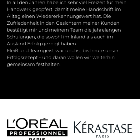
In all den Jahren habe ich sehr viel Freizeit für mein
Handwerk geopfert, damit meine Handschrift im
Alltag einen Wiedererkennungswert hat. Die
Zufriedenheit in den Gesichtern meiner Kunden
bestätigt mir und meinem Team die jahrelangen
Schulungen, die sowohl im Inland als auch im
Ausland Erfolg gezeigt haben.
Fleiß und Teamgeist war und ist bis heute unser
Erfolgsrezept - und daran wollen wir weiterhin
gemeinsam festhalten.