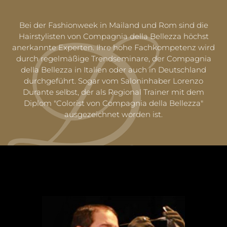
Bei der Fashionweek in Mailand und Rom sind die
Hairstylisten von Compagnia della Bellezza höchst
anerkannte Experten. Ihre hohe Fachkompetenz wird
durch regelmäßige Trendseminare, der Compagnia
della Bellezza in Italien oder auch in Deutschland
durchgeführt. Sogar vom Saloninhaber Lorenzo
Durante selbst, der als Regional Trainer mit dem
Diplom "Colorist von Compagnia della Bellezza"
ausgezeichnet worden ist.