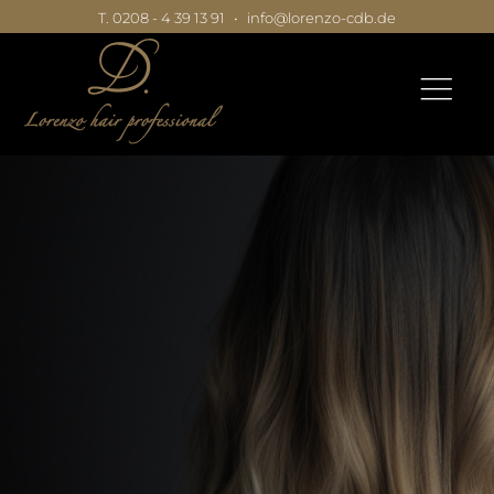
T. 0208 - 4 39 13 91
•
info@lorenzo-cdb.de
|
|
|