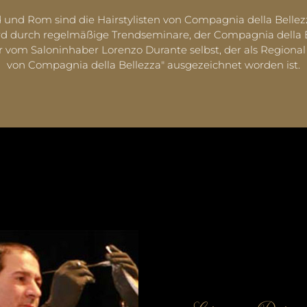
 und Rom sind die Hairstylisten von Compagnia della Belle
 durch regelmäßige Trendseminare, der Compagnia della Bel
 vom Saloninhaber Lorenzo Durante selbst, der als Regional 
von Compagnia della Bellezza" ausgezeichnet worden ist.