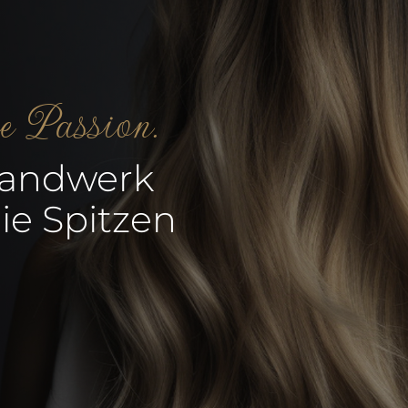
re Passion.
Handwerk
ie Spitzen