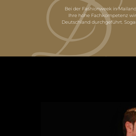
Bei der Fashionweek in Mailand
Ihre hohe Fachkompetenz wird
Deutschland durchgeführt. Sogar