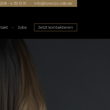
0208 - 4 39 13 91
•
info@lorenzo-cdb.de
takt
Jobs
Jetzt kontaktieren