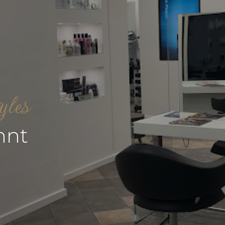
yles
nnt