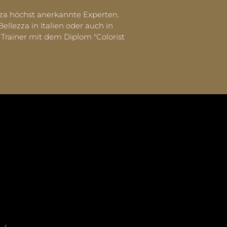
zza höchst anerkannte Experten.
lezza in Italien oder auch in
Trainer mit dem Diplom "Colorist