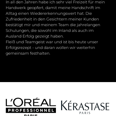
In all den Jahren habe ich sehr viel Freizeit für mein
Handwerk geopfert, damit meine Handschrift im
Alltag einen Wiedererkennungswert hat. Die
Zufriedenheit in den Gesichtern meiner Kunden
bestätigt mir und meinem Team die jahrelangen
Schulungen, die sowohl im Inland als auch im
Ausland Erfolg gezeigt haben.
Fleiß und Teamgeist war und ist bis heute unser
Erfolgsrezept - und daran wollen wir weiterhin
gemeinsam festhalten.