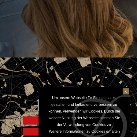
x
Um unsere Webseite für Sie optimal zu
Aktivieren um Google Maps
gestalten und fortlaufend verbessern zu
anzuzeigen
können, verwenden wir Cookies. Durch die
weitere Nutzung der Webseite stimmen Sie
Hinweis zur Datennutzung
der Verwendung von Cookies zu.
Weitere Informationen zu Cookies erhalten
Datenschutzerklärung