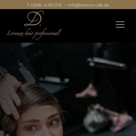
T. 0208 - 4 39 13 91
•
info@lorenzo-cdb.de
|
|
|