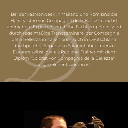
Bei der Fashionweek in Mailand und Rom sind die
Hairstylisten von Compagnia della Bellezza höchst
anerkannte Experten. Ihre hohe Fachkompetenz wird
durch regelmäßige Trendseminare, der Compagnia
della Bellezza in Italien oder auch in Deutschland
durchgeführt. Sogar vom Saloninhaber Lorenzo
Durante selbst, der als Regional Trainer mit dem
Diplom "Colorist von Compagnia della Bellezza"
ausgezeichnet worden ist.