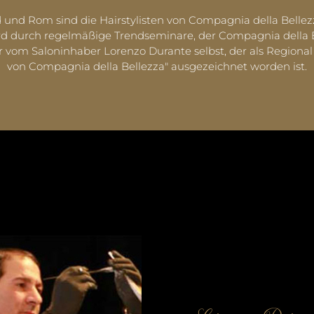
 und Rom sind die Hairstylisten von Compagnia della Belle
 durch regelmäßige Trendseminare, der Compagnia della Bel
 vom Saloninhaber Lorenzo Durante selbst, der als Regional 
von Compagnia della Bellezza" ausgezeichnet worden ist.