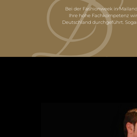
Bei der Fashionweek in Mailand
Ihre hohe Fachkompetenz wird
Deutschland durchgeführt. Sogar