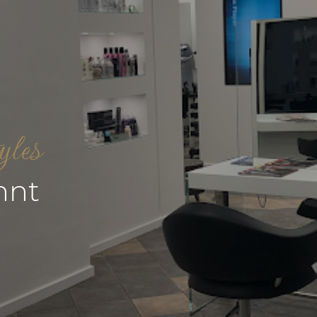
yles
nnt