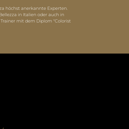
zza höchst anerkannte Experten.
lezza in Italien oder auch in
Trainer mit dem Diplom "Colorist