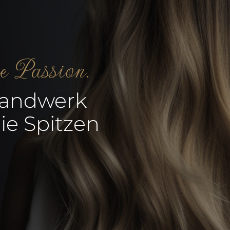
re Passion.
Handwerk
ie Spitzen