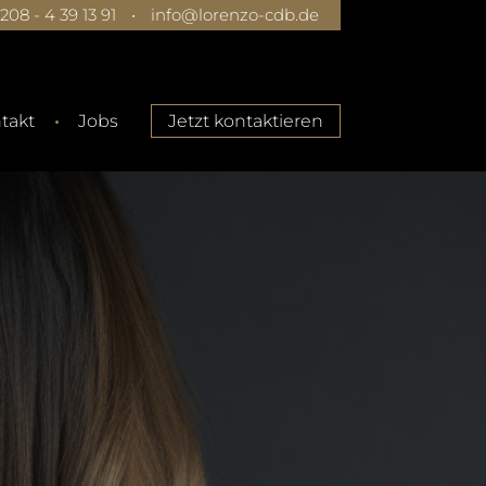
0208 - 4 39 13 91
•
info@lorenzo-cdb.de
takt
Jobs
Jetzt kontaktieren