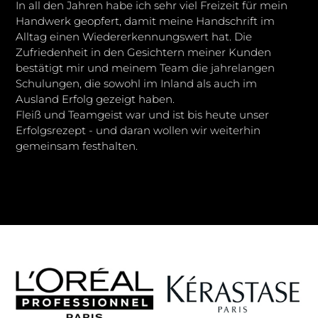
In all den Jahren habe ich sehr viel Freizeit für mein
Handwerk geopfert, damit meine Handschrift im
Alltag einen Wiedererkennungswert hat. Die
Zufriedenheit in den Gesichtern meiner Kunden
bestätigt mir und meinem Team die jahrelangen
Schulungen, die sowohl im Inland als auch im
Ausland Erfolg gezeigt haben.
Fleiß und Teamgeist war und ist bis heute unser
Erfolgsrezept - und daran wollen wir weiterhin
gemeinsam festhalten.