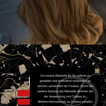
x
Um unsere Webseite für Sie optimal zu
Aktivieren um Google Maps
gestalten und fortlaufend verbessern zu
anzuzeigen
können, verwenden wir Cookies. Durch die
weitere Nutzung der Webseite stimmen Sie
Hinweis zur Datennutzung
der Verwendung von Cookies zu.
Weitere Informationen zu Cookies erhalten
Datenschutzerklärung