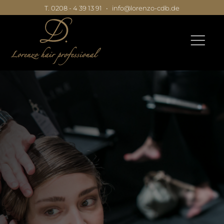
T. 0208 - 4 39 13 91
•
info@lorenzo-cdb.de
|
|
|