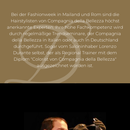
Bei der Fashionweek in Mailand und Rom sind die
Hairstylisten von Compagnia della Bellezza höchst
anerkannte Experten. Ihre hohe Fachkompetenz wird
durch regelmäßige Trendseminare, der Compagnia
della Bellezza in Italien oder auch in Deutschland
durchgeführt. Sogar vom Saloninhaber Lorenzo
Durante selbst, der als Regional Trainer mit dem
Diplom "Colorist von Compagnia della Bellezza"
ausgezeichnet worden ist.