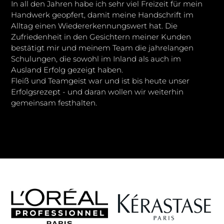
In all den Jahren habe ich sehr viel Freizeit für mein
Handwerk geopfert, damit meine Handschrift im
Alltag einen Wiedererkennungswert hat. Die
Zufriedenheit in den Gesichtern meiner Kunden
bestätigt mir und meinem Team die jahrelangen
Schulungen, die sowohl im Inland als auch im
Ausland Erfolg gezeigt haben.
Fleiß und Teamgeist war und ist bis heute unser
Erfolgsrezept - und daran wollen wir weiterhin
gemeinsam festhalten.