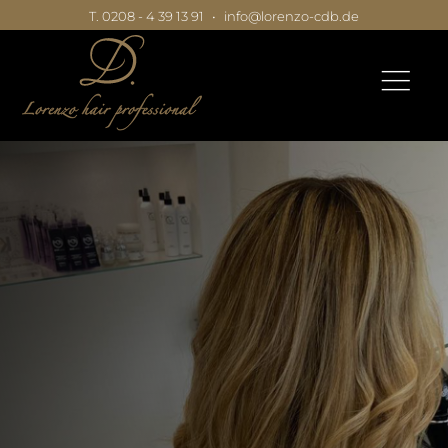
T. 0208 - 4 39 13 91
•
info@lorenzo-cdb.de
|
|
|