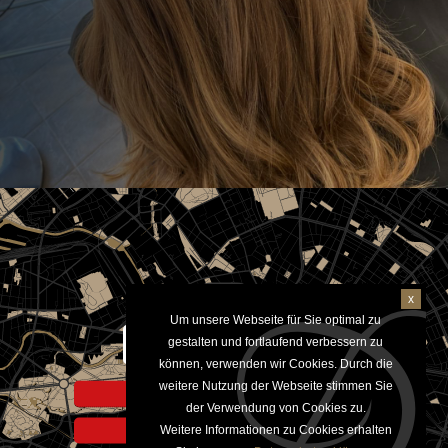
x
Um unsere Webseite für Sie optimal zu
Aktivieren um Google Maps
gestalten und fortlaufend verbessern zu
anzuzeigen
können, verwenden wir Cookies. Durch die
weitere Nutzung der Webseite stimmen Sie
Hinweis zur Datennutzung
der Verwendung von Cookies zu.
Weitere Informationen zu Cookies erhalten
Datenschutzerklärung