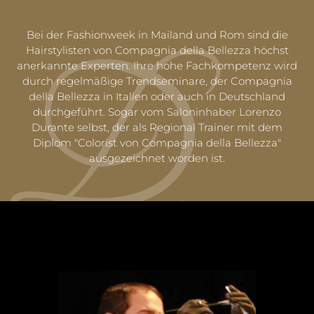
Bei der Fashionweek in Mailand und Rom sind die
Hairstylisten von Compagnia della Bellezza höchst
anerkannte Experten. Ihre hohe Fachkompetenz wird
durch regelmäßige Trendseminare, der Compagnia
della Bellezza in Italien oder auch in Deutschland
durchgeführt. Sogar vom Saloninhaber Lorenzo
Durante selbst, der als Regional Trainer mit dem
Diplom "Colorist von Compagnia della Bellezza"
ausgezeichnet worden ist.