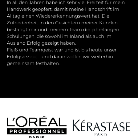
In all den Jahren habe ich sehr viel Freizeit für mein
Handwerk geopfert, damit meine Handschrift im
Alltag einen Wiedererkennungswert hat. Die
Zufriedenheit in den Gesichtern meiner Kunden
bestätigt mir und meinem Team die jahrelangen
Schulungen, die sowohl im Inland als auch im
Ausland Erfolg gezeigt haben.
Fleiß und Teamgeist war und ist bis heute unser
Erfolgsrezept - und daran wollen wir weiterhin
gemeinsam festhalten.