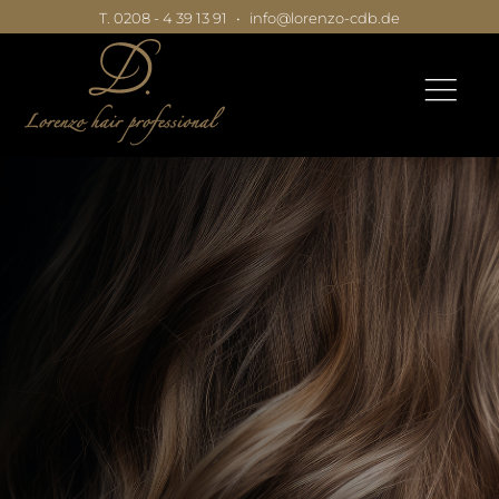
T. 0208 - 4 39 13 91
•
info@lorenzo-cdb.de
|
|
|