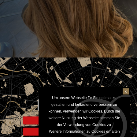
x
Um unsere Webseite für Sie optimal zu
Aktivieren um Google Maps
gestalten und fortlaufend verbessern zu
anzuzeigen
können, verwenden wir Cookies. Durch die
weitere Nutzung der Webseite stimmen Sie
Hinweis zur Datennutzung
der Verwendung von Cookies zu.
Weitere Informationen zu Cookies erhalten
Datenschutzerklärung