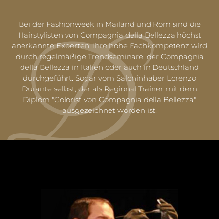
Bei der Fashionweek in Mailand und Rom sind die
Hairstylisten von Compagnia della Bellezza höchst
anerkannte Experten. Ihre hohe Fachkompetenz wird
durch regelmäßige Trendseminare, der Compagnia
della Bellezza in Italien oder auch in Deutschland
durchgeführt. Sogar vom Saloninhaber Lorenzo
Durante selbst, der als Regional Trainer mit dem
Diplom "Colorist von Compagnia della Bellezza"
ausgezeichnet worden ist.