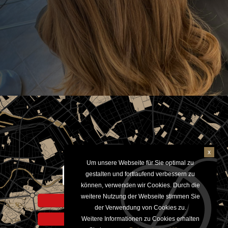
x
Um unsere Webseite für Sie optimal zu
Aktivieren um Google Maps
gestalten und fortlaufend verbessern zu
anzuzeigen
können, verwenden wir Cookies. Durch die
weitere Nutzung der Webseite stimmen Sie
Hinweis zur Datennutzung
der Verwendung von Cookies zu.
Weitere Informationen zu Cookies erhalten
Datenschutzerklärung