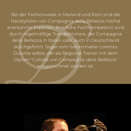
Bei der Fashionweek in Mailand und Rom sind die
Hairstylisten von Compagnia della Bellezza höchst
anerkannte Experten. Ihre hohe Fachkompetenz wird
durch regelmäßige Trendseminare, der Compagnia
della Bellezza in Italien oder auch in Deutschland
durchgeführt. Sogar vom Saloninhaber Lorenzo
Durante selbst, der als Regional Trainer mit dem
Diplom "Colorist von Compagnia della Bellezza"
ausgezeichnet worden ist.