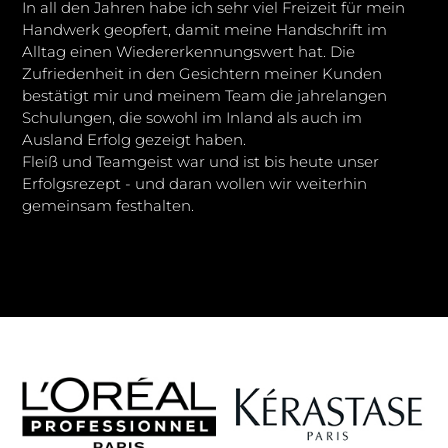
In all den Jahren habe ich sehr viel Freizeit für mein
Handwerk geopfert, damit meine Handschrift im
Alltag einen Wiedererkennungswert hat. Die
Zufriedenheit in den Gesichtern meiner Kunden
bestätigt mir und meinem Team die jahrelangen
Schulungen, die sowohl im Inland als auch im
Ausland Erfolg gezeigt haben.
Fleiß und Teamgeist war und ist bis heute unser
Erfolgsrezept - und daran wollen wir weiterhin
gemeinsam festhalten.