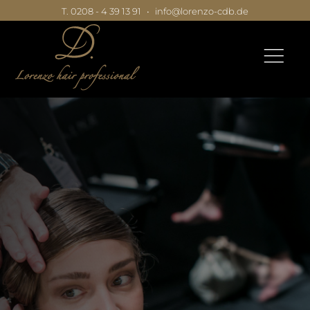
T. 0208 - 4 39 13 91
•
info@lorenzo-cdb.de
|
|
|