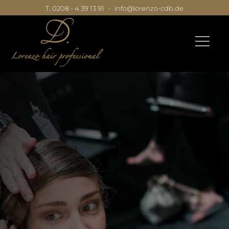
T. 0208 - 4 39 13 91
•
info@lorenzo-cdb.de
|
|
|