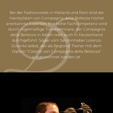
Bei der Fashionweek in Mailand und Rom sind die
Hairstylisten von Compagnia della Bellezza höchst
anerkannte Experten. Ihre hohe Fachkompetenz wird
durch regelmäßige Trendseminare, der Compagnia
della Bellezza in Italien oder auch in Deutschland
durchgeführt. Sogar vom Saloninhaber Lorenzo
Durante selbst, der als Regional Trainer mit dem
Diplom "Colorist von Compagnia della Bellezza"
ausgezeichnet worden ist.