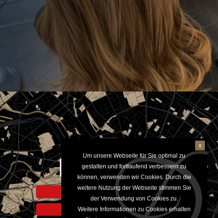
x
Um unsere Webseite für Sie optimal zu
Aktivieren um Google Maps
gestalten und fortlaufend verbessern zu
anzuzeigen
können, verwenden wir Cookies. Durch die
weitere Nutzung der Webseite stimmen Sie
Hinweis zur Datennutzung
der Verwendung von Cookies zu.
Weitere Informationen zu Cookies erhalten
Datenschutzerklärung