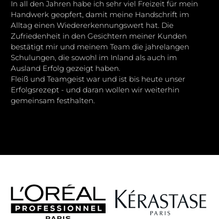
In all den Jahren habe ich sehr viel Freizeit für mein
Handwerk geopfert, damit meine Handschrift im
Alltag einen Wiedererkennungswert hat. Die
Zufriedenheit in den Gesichtern meiner Kunden
bestätigt mir und meinem Team die jahrelangen
Schulungen, die sowohl im Inland als auch im
Ausland Erfolg gezeigt haben.
Fleiß und Teamgeist war und ist bis heute unser
Erfolgsrezept - und daran wollen wir weiterhin
gemeinsam festhalten.