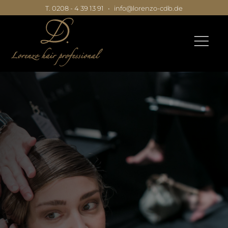
T. 0208 - 4 39 13 91
•
info@lorenzo-cdb.de
|
|
|