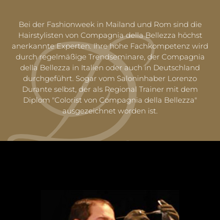
Bei der Fashionweek in Mailand und Rom sind die
Hairstylisten von Compagnia della Bellezza höchst
anerkannte Experten. Ihre hohe Fachkompetenz wird
durch regelmäßige Trendseminare, der Compagnia
della Bellezza in Italien oder auch in Deutschland
durchgeführt. Sogar vom Saloninhaber Lorenzo
Durante selbst, der als Regional Trainer mit dem
Diplom "Colorist von Compagnia della Bellezza"
ausgezeichnet worden ist.