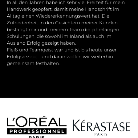
In all den Jahren habe ich sehr viel Freizeit für mein
Handwerk geopfert, damit meine Handschrift im
Alltag einen Wiedererkennungswert hat. Die
Zufriedenheit in den Gesichtern meiner Kunden
bestätigt mir und meinem Team die jahrelangen
Schulungen, die sowohl im Inland als auch im
Ausland Erfolg gezeigt haben.
Fleiß und Teamgeist war und ist bis heute unser
Erfolgsrezept - und daran wollen wir weiterhin
gemeinsam festhalten.