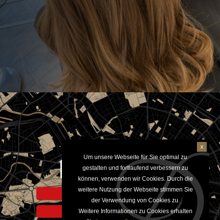
x
Um unsere Webseite für Sie optimal zu
Aktivieren um Google Maps
gestalten und fortlaufend verbessern zu
anzuzeigen
können, verwenden wir Cookies. Durch die
weitere Nutzung der Webseite stimmen Sie
Hinweis zur Datennutzung
der Verwendung von Cookies zu.
Weitere Informationen zu Cookies erhalten
Datenschutzerklärung