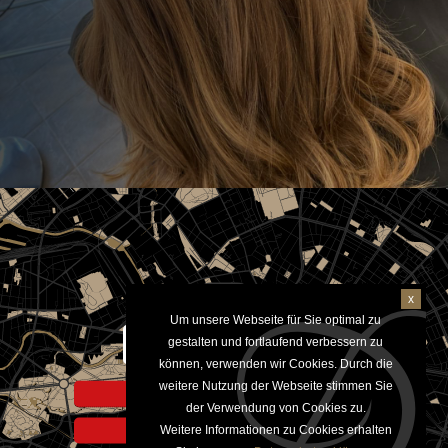
x
Um unsere Webseite für Sie optimal zu
Aktivieren um Google Maps
gestalten und fortlaufend verbessern zu
anzuzeigen
können, verwenden wir Cookies. Durch die
weitere Nutzung der Webseite stimmen Sie
Hinweis zur Datennutzung
der Verwendung von Cookies zu.
Weitere Informationen zu Cookies erhalten
Datenschutzerklärung