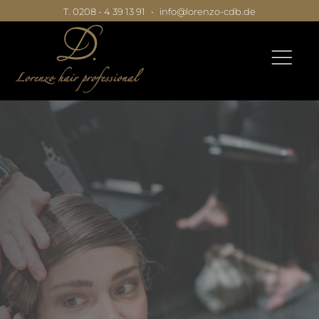
T. 0208 - 4 39 13 91
•
info@lorenzo-cdb.de
|
|
|