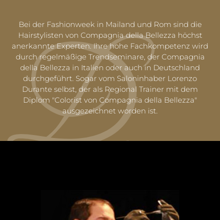
Bei der Fashionweek in Mailand und Rom sind die
Hairstylisten von Compagnia della Bellezza höchst
anerkannte Experten. Ihre hohe Fachkompetenz wird
durch regelmäßige Trendseminare, der Compagnia
della Bellezza in Italien oder auch in Deutschland
durchgeführt. Sogar vom Saloninhaber Lorenzo
Durante selbst, der als Regional Trainer mit dem
Diplom "Colorist von Compagnia della Bellezza"
ausgezeichnet worden ist.