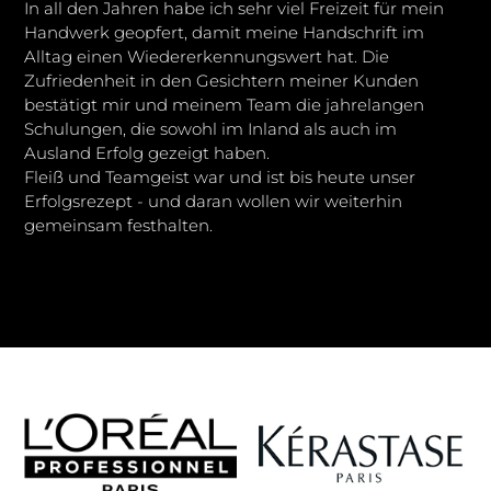
In all den Jahren habe ich sehr viel Freizeit für mein
Handwerk geopfert, damit meine Handschrift im
Alltag einen Wiedererkennungswert hat. Die
Zufriedenheit in den Gesichtern meiner Kunden
bestätigt mir und meinem Team die jahrelangen
Schulungen, die sowohl im Inland als auch im
Ausland Erfolg gezeigt haben.
Fleiß und Teamgeist war und ist bis heute unser
Erfolgsrezept - und daran wollen wir weiterhin
gemeinsam festhalten.